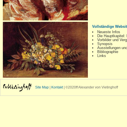
Vollständige Websi
Neueste Infos
Die Hauptkapitel:
Vorbilder und Verg
Synopsis
Ausstellungen un
Bibliographie
Links
Site Map
|
Kontakt
| ©2020ff Alexander von Vietinghoff