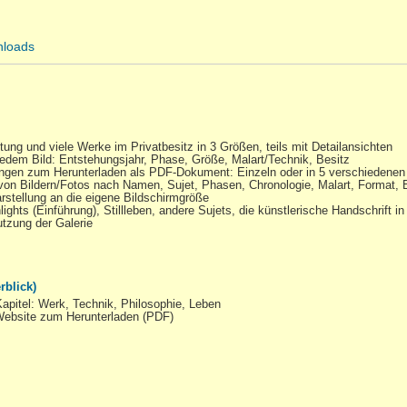
loads
iftung und viele Werke im Privatbesitz in 3 Größen, teils mit Detailansichten
jedem Bild: Entstehungsjahr, Phase, Größe, Malart/Technik, Besitz
ungen zum Herunterladen als PDF-Dokument: Einzeln oder in 5 verschiedenen
von Bildern/Fotos nach Namen, Sujet, Phasen, Chronologie, Malart, Format, 
stellung an die eigene Bildschirmgröße
ights (Einführung), Stillleben, andere Sujets, die künstlerische Handschrift
tzung der Galerie
rblick)
apitel: Werk, Technik, Philosophie, Leben
Website zum Herunterladen (PDF)