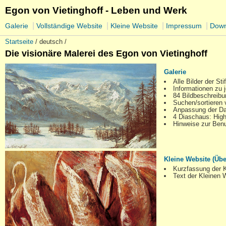
Egon von Vietinghoff - Leben und Werk
|
|
|
|
Galerie
Vollständige Website
Kleine Website
Impressum
Down
Startseite
/ deutsch /
Die visionäre Malerei des Egon von Vietinghoff
Galerie
Alle Bilder der St
Informationen zu 
84 Bildbeschreib
Suchen/sortieren 
Anpassung der Dar
4 Diaschaus: Highl
Hinweise zur Benu
Kleine Website (Übe
Kurzfassung der K
Text der Kleinen 