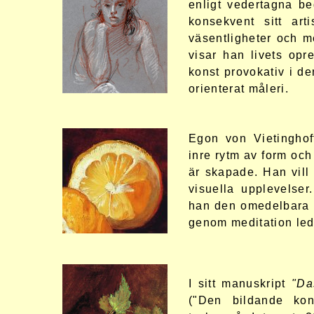
enligt vedertagna be
konsekvent sitt art
väsentligheter och me
visar han livets opr
konst provokativ i de
orienterat måleri.
Egon von Vietinghof
inre rytm av form och
är skapade. Han vill
visuella upplevelser
han den omedelbara m
genom meditation lede
I sitt manuskript
"Da
("
Den bildande kon