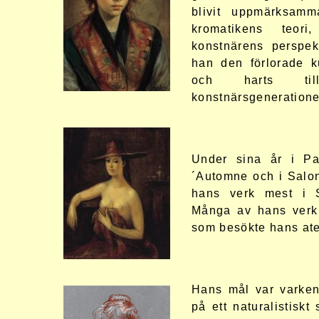
blivit uppmärksamm
kromatikens teo
konstnärens perspekt
han den förlorade 
och harts til
konstnärsgeneratione
Under sina år i Pa
´Automne och i Salon
hans verk mest i 
Många av hans verk s
som besökte hans ate
Hans mål var varken 
på ett naturalistiskt 