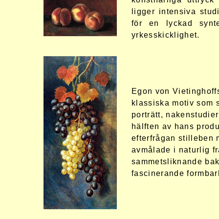
ligger intensiva stud
för
en lyckad synt
yrkesskicklighet.
Egon von Vietinghoff
klassiska motiv som s
porträtt, nakenstudier
hälften av hans produ
efterfrågan stilleben 
avmålade i naturlig f
sammetsliknande bakg
fascinerande formbar