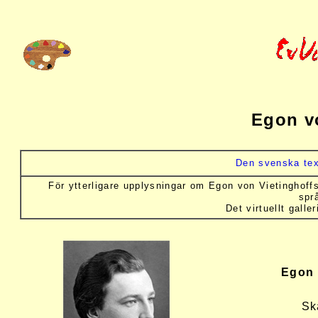
Egon v
Den svenska tex
F
ör ytterligare upplysningar om Egon von Vietinghoffs l
spr
Det virtuellt galle
Egon 
Sk