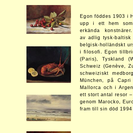
Egon föddes 1903 i 
upp i ett hem som
erkända
konstnärer.
av adlig tysk-baltis
belgisk-holländskt ur
i filosofi.
Egon tillb
(Paris), Tyskland (
Schweiz (Genève, Zu
schweiziskt medbor
München, på Capri 
Mallorca och i Arge
ett stort antal resor –
genom Marocko, Euro
fram till sin död 199