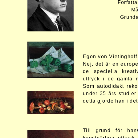
Författa
Må
Grunda
Egon von Vietinghof
Nej, det är en europ
de speciella kreati
uttryck i de gamla 
Som autodidakt reko
under 35 års studier
detta gjorde han i de
Till grund för han
konstnärliga uttryc