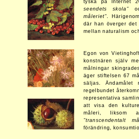
tyska på Internet
seendets skola"
oc
måleriet"
. Härigenom
där han överger det
mellan naturalism och
Egon von Vietinghof
konstnären själv me
målningar skingrade
äger stiftelsen 67 m
säljas. Ändamålet 
regelbundet återkom
representativa samlin
att visa den kulture
måleri, liksom a
"transcendentalt må
förändring, konsumti