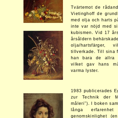
Tvärtemot de rådand
Vietinghoff de grund
med olja och harts p
inte var nöjd med s
kubismen. Vid 17 års
årsåldern behärskad
olja/hartsfärger,
tillverkade. Till sin
han bara de allra r
vilket gav hans mål
varma lyster.
1983 publicerades E
zur Technik der M
måleri"). I boken s
långa erfarenhet
genomskinlighet (e